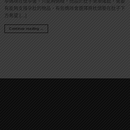
孕媽咪在懷孕後，只能夠側睡，而由於肚子漸漸隆起，需要
有能夠支撐孕肚的物品，有些媽咪會選擇將枕頭墊在肚子下
方希望 […]
Continue reading
→