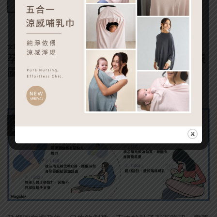
Continue reading
→
文章分享
孕婦枕、月亮枕，傻傻分不清楚?讓你一張
圖搞懂差異!
15
8 月