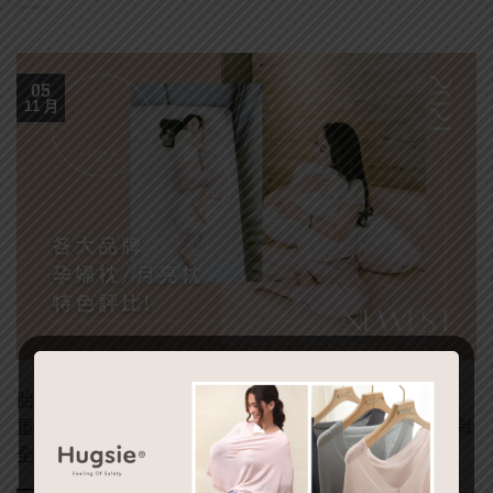
05
11 月
胎兒漸漸長大，孕肚也慢慢撐大，腰背的負擔就會日益加
重，除了容易痠痛之外也伴隨著尾椎痛，光是簡單的翻身就
全身不舒 […]