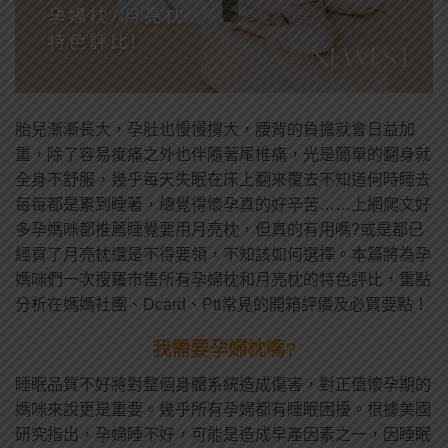
胎兒漸漸長大，孕肚也慢慢撐大，腰背的負擔就會日益加
重，除了容易痠痛之外也伴隨著尾椎痛，光是簡單的翻身就
全身不舒服，幾乎每天失眠在床上翻來覆去不知道何時睡去
每每都是累到睡著，總覺得懷孕真的好辛苦……上網爬文好
多孕媽咪都推薦睡覺要用月亮枕，但真的有用嗎?或是都已
經買了月亮枕還是不得要領，不知該如何選擇。本篇將為孕
媽咪們一次搜羅市售所有孕婦枕和月亮枕的特色評比，重點
分析在媽媽社團、Dcard、Ptt常見的開箱評價及必買要點！
我需要孕婦枕嗎?
睡眠品質不好將對整個身體系統造成傷害，對正值懷孕期的
媽咪來說更是重要。幾乎所有孕婦都有睡眠困擾。根據美國
研究指出，孕婦睡不好，可能是造成早產因素之一，因睡眠