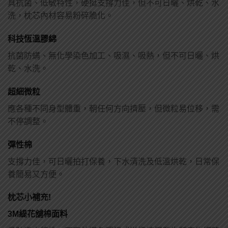
具抗菌、低敏特性，硬挺支撐力佳，但不可日曬、烘乾、水
洗，枕芯內材容易粉碎脆化。
科技恆溫膠綿
抗菌防螨、無化學染色加工、吸濕、吸熱，但不可日曬、烘
乾、水洗。
超細微粒
應各種不同身型體重，朝任何方向擠壓，但微粒易位移，需
不停調整。
彈性棉
支撐力佳，可日曬拍打保養，下水清洗及低溫烘乾，日常保
養簡易又方便。
枕芯小補充!
3M緹花舖棉面料