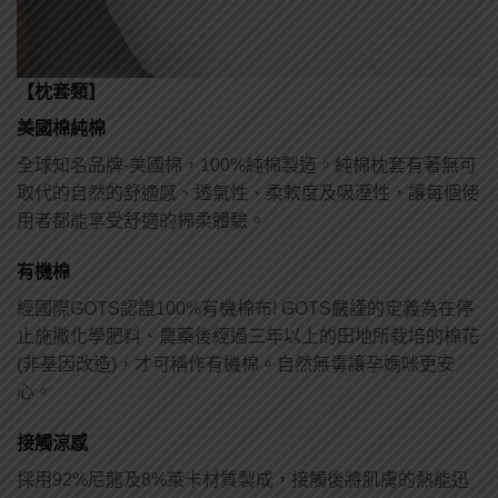
【枕套類】
美國棉純棉
全球知名品牌-美國棉，100%純棉製造。純棉枕套有著無可
取代的自然的舒適感、透氣性、柔軟度及吸溼性，讓每個使
用者都能享受舒適的棉柔體驗。
有機棉
經國際GOTS認證100%有機棉布! GOTS嚴謹的定義為在停
止施撒化學肥料、農藥後經過三年以上的田地所栽培的棉花
(非基因改造)，才可稱作有機棉。自然無毒讓孕媽咪更安
心。
接觸涼感
採用92%尼龍及8%萊卡材質製成，接觸後將肌膚的熱能迅