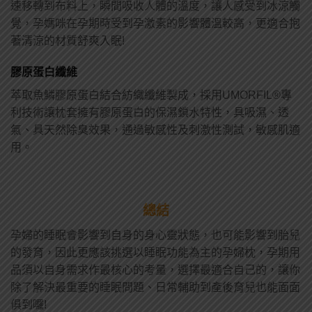
速移轉到布料上，瞬間吸收人體的溫度，讓人感受到冰涼觸
覺，孕媽咪在孕期時受到孕激素的影響體溫較高，更適合抱
著清涼的材質舒爽入眠!
膠原蛋白纖維
萃取魚鱗膠原蛋白結合紡織纖維製成，採用UMORFIL®專
利技術讓枕套擁有膠原蛋白的保濕鎖水特性，具吸濕、透
氣、具天然除臭效果，通過敏感性及刺激性測試，敏感肌適
用。
總結
孕婦的睡眠會影響到自身的身心靈狀態，也可能影響到胎兒
的發育，因此更應該挑選以睡眠功能為主的孕婦枕，孕期用
品須以自身需求作最核心的考量，選擇最適合自己的，讓你
除了解決最重要的睡眠問題、日常輔助到產後育兒也能面面
俱到囉!