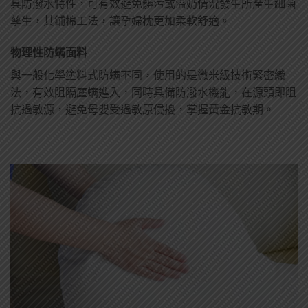
具防潑水特性，可有效避免髒污或溢奶情況發生所產生細菌
孳生，其鋪棉工法，讓孕婦枕更加柔軟舒適。
物理性防螨面料
與一般化學塗料式防螨不同，使用的是微米級技術緊密織
法，有效阻隔塵螨進入，同時具備防潑水機能，在源頭即阻
抗過敏源，避免母嬰受過敏原侵擾，掌握黃金抗敏期。