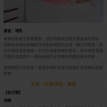
產後：哺乳
產後宛若新生如釋重負，但此時媽咪也處於最虛弱的狀態，
須藉由孕婦枕來輔助作為產後睡眠的支撐，體力的修復。因
為孕婦枕長度夠長，也可作為產後哺乳使用，將孕婦枕環繞
於腰部或是其中一端向後擺可支撐媽咪的腰部避免勞累。
夜間餵奶不必起身，使用孕婦枕背撐式依靠於背部側臥躺餵
寶寶。
各家「必買特色」開箱
【枕芯類】
泡綿