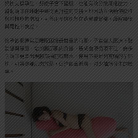
婦枕支撐孕肚，舒緩子宮下墜感，
也能有效分散尾椎壓力，
幫助媽咪在睡眠中獲得更舒適的支撐
。也因站立活動使腰椎
與尾椎負擔增加，可善用孕婦枕墊在背部
或臀部，
緩解腰後
與
尾椎
不適感。
懷孕後期通常是睡眠困擾最嚴重的時期，子宮變大壓迫下腔
動脈與靜脈，增加腿部肌肉負擔，造成血液循環不佳。許多
孕媽咪更會出現腳部抽筋或麻木，使用下擺足夠寬幅的孕婦
枕，可讓腿部肌肉放鬆，促進血液循環，減少抽筋發生的機
率。