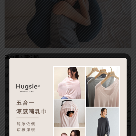
孕中期：穩定期
孕中期是大多數媽咪所謂的“蜜月期”，適度的孕婦運動、瑜
珈、伸展……等好處多多，可以有助於維持體力讓孕後期的
生活更加順利，搭配孕婦枕可舒展筋骨，側睡時支撐肩頸、
背部、腰部以及膝蓋，以舒緩整日的疲勞。
懷孕時因黃體素大量分泌，易使孕婦的腸胃蠕動變慢，孕中
期子宮相較早期明顯變大，橫膈膜被提高，使腸道及食道括
約肌被移位，還可能頂到肺部，可能出現胸悶、心悸，甚至
胃食道逆流的狀況而影響睡眠，這時可使用孕婦枕將頭墊高
較易入眠。