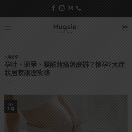
Skip
to
content
文章分享
孕吐、頭暈、腰酸背痛怎麼辦？懷孕7大症
狀居家護理攻略
07
7 月