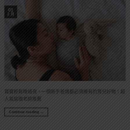
01
2 月
寶寶輕鬆睡過夜，一個新手爸媽都必須擁有的育兒好物！超
人氣瑜珈老師推薦
Continue reading
→