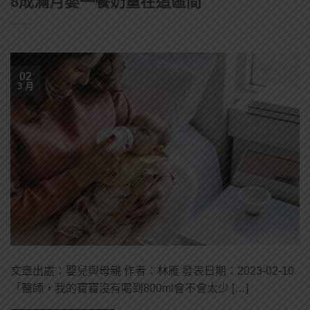
8成滿月嬰一餐奶量在這區間
02
3 月
文章出處：嬰兒與母親 作者：林雁 發表日期：2023-02-10
「醫師，我的寶寶沒有喝到800ml會不會太少 […]