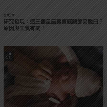
文章分享
研究發現：這三個星座寶寶髖關節易脫臼？
原因與天氣有關！
10
1 月