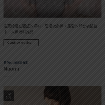
推薦給還在觀望的媽咪，睡過夜必備，最愛的靜音袋鼠包
巾！人氣媽咪推薦
Continue reading
→
嬰兒包巾部落客分享
Naomi
02
1 月