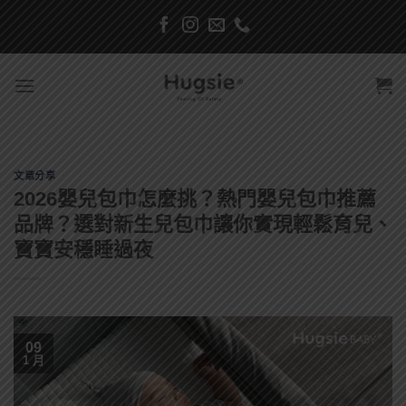
Skip
to
content
文章分享
2026嬰兒包巾怎麼挑？熱門嬰兒包巾推薦
品牌？選對新生兒包巾讓你實現輕鬆育兒、
寶寶安穩睡過夜
09
1 月