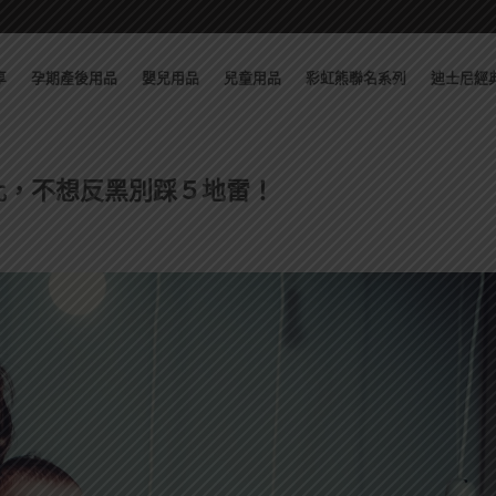
享
孕期產後用品
嬰兒用品
兒童用品
彩虹熊聯名系列
迪士尼經
比，不想反黑別踩５地雷！