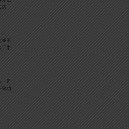
和防
術並不
為手術
失，但
不會功