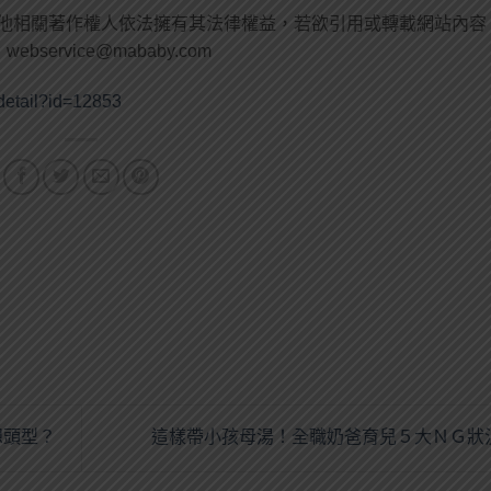
他相關著作權人依法擁有其法律權益，若欲引用或轉載網站內容
：
webservice@mababy.com
detail?id=12853
想頭型？
這樣帶小孩母湯！全職奶爸育兒５大ＮＧ狀