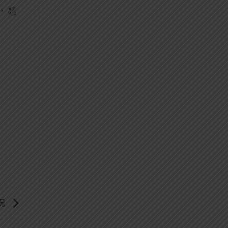
， 請
況