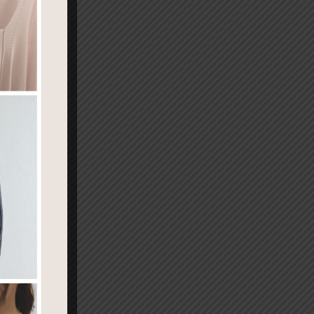
為亞洲
再決定治
到一小
持乾
診時間
沒掉之
保濕。