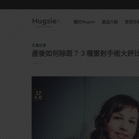
Skip
to
content
關於Hugsie
產品介紹
使用分
文章分享
產後如何除斑？３種雷射手術大評
17
6 月