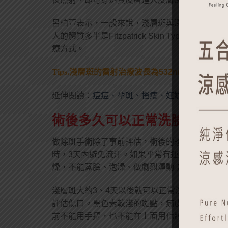
呂柏萱表示，一般來說，淺層斑與深層斑可以用
人的體質多半是Fitzpatrick Skin Type
療方式。
Tips.
淺層斑的雷射治療波長為532nm；深層斑的雷
延伸閱讀：
痘痘、孕斑、搔癢、妊娠紋，如何對
術後多久可以正常洗臉？居家
做除斑手術除了事前評估，術後的護理也很重要
時，3天內避免流汗。如果平常有運動習慣，最
燥，不能蒸臉、泡澡、做劇烈運動；洗臉時須用
淺層斑大約3、4天以後就可以正常洗臉，深層
評估傷口。黑色素較淺的斑點，痂皮大約一週就
前不能用手摳，也不能在上面用化妝品或保養品