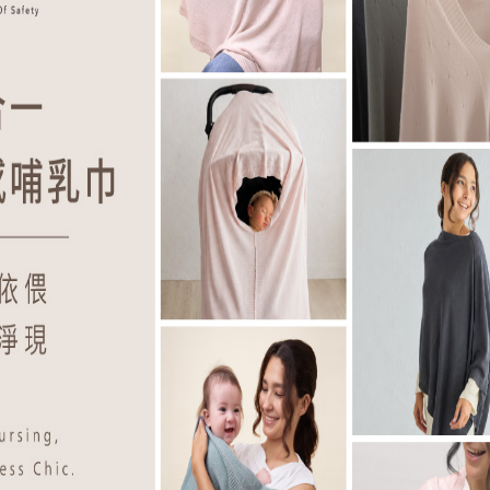
銣雅鉻雷射治療，混合斑可以用皮秒雷射或脈衝光治療。不過因
 III或IV型，反黑風險較高，適合用皮秒雷射或脈衝光，建議先與醫師討論
射治療波長為1064nm。
付懷孕４大皮膚殺手？
護理這樣做
。淺層斑的手術傷口不深，通常不太會紅腫，術後須冰敷半小時
好改做拉筋、瑜伽等輕度運動。深層斑的手術傷口較深，術後須保
無菌生理食鹽水沖洗，再用滅菌紗布將水分吸乾。
斑則要等一個禮拜才能正常洗臉。深層斑通常要上藥，術後會約回
會剝落，黑色素較深的斑點痂皮則要等兩週左右才會掉。痂皮還
。如果覺得皮膚太乾，可以避開結痂部位擦一點低刺激性的乳液