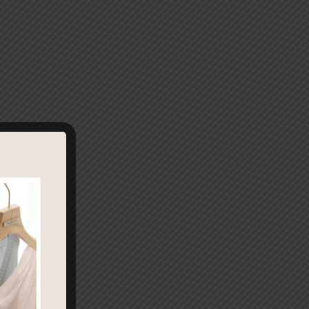
很正
的界
度不斷
不同的
適當波