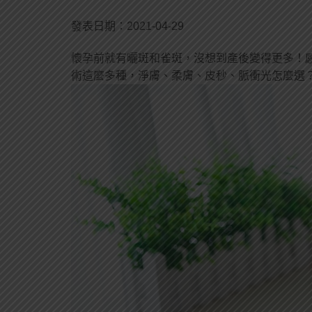
發表日期：2021-04-29
懷孕前就有曬斑和雀斑，沒想到產後變得更多！
術這麼多種，淨膚、柔膚、皮秒、脈衝光怎麼選