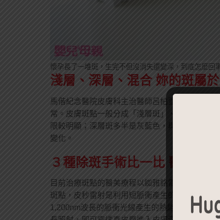
懷孕長了一堆斑，生完不但沒消失還變深，到底怎麼回
淺層、深層、混合
妳的斑屬於
馬偕紀念醫院皮膚科主治醫師呂柏萱表示，懷孕
常。皮膚斑點一般分成「淺層斑」、「深層斑」
限較明顯；深層斑多半是灰藍色，與皮膚的界限
變化。
３種除斑手術比一比 醫師教
目前治療斑點的醫美療程以銣雅鉻雷射、皮秒雷
斑點，皮秒雷射是利用短脈衝產生的強大光震波擊
1,200nm波長的脈衝光線產生的熱能，幫助
長照射，即可穿透真皮層進入皮膚深處，改善膚