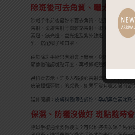
除斑後可去角質、曬太陽？小
除斑手術前後最好不要去角質、使用含有A酸或
雷射、柔膚雷射等銣雅鉻雷射，術後須加強保濕和
素燈、鎂光燈、螢光燈及紫外線燈。做皮秒雷射，
乳，搭配帽子和口罩。
由於除斑手術只有臉會上麻藥，身體其他部位不
顯像儀確認斑點深度，再根據斑點類型選擇適合
呂柏萱表示，許多人都擔心雷射會痛，其實除斑
皮筋輕輕彈臉」的感覺。如果平常有曬太陽的習
延伸閱讀：
皮膚科醫師告訴妳！孕期黑色素沈澱
保濕、防曬沒做好 斑點隨時
除斑手術通常要做幾次？可以維持多久呢？呂柏
骨母斑，通常要做好幾次手術才能去除。肝斑一