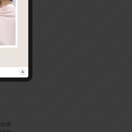
做淨膚
照到鹵
的防曬
膚鏡或
「被橡
例如顴
陽光也