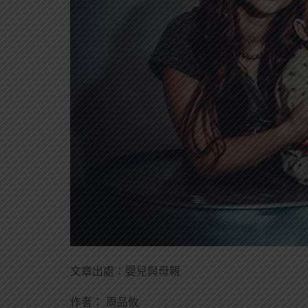
文章出處：嬰兒與母親
作者： 周品攸