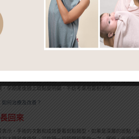
心這些禁忌
甘醇酸的保養品，也不要接觸菸、酒、辛辣食物等刺激性物質。
防曬，白天外出最好用SPF50以上的防曬乳，進入室內要避免
術後6個月內最好不要曬到太陽，白天外出最好擦SPF30以上
受影響，產後只要沒有特殊不適，隨時都可以做。醫師會先用皮
的機器與施打範圍。
雷射多半是打在表皮和真皮，麻醉後痛感就會減輕，頂多會產生
慣，孕期產後臉上斑點變明顯，不妨考慮用雷射去除。
，如何治療及改善？
會長回來
萱表示，手術的次數和成效要看斑點類型。如果是深層的斑點，
碰到太陽就會復發，可能隔一段時間就要做一次。曬斑、雀斑對