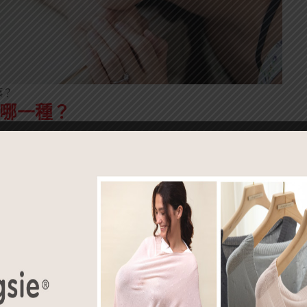
事？
哪一種？
會改變荷爾蒙濃度，黃種人的皮膚又容易反黑，孕期、產後長斑
與「混合斑」3種類型，淺層斑通常是咖啡色，顏色較深，與皮膚
較模糊；混合斑類似膚色不均，斑點型態會隨身體狀況與日曬程
妳挑選眉角
射和脈衝光最常見。銣雅鉻雷射是利用不同的雷射波長治療深淺
碎色素；脈衝光則是一種比雷射更溫和的光電，利用560nm～
真皮層的膠原蛋白與彈力纖維增生。無論是雷射或脈衝光，只要選擇
色不均的問題。