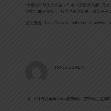
*本網站所發表之文章，均由《嬰兒與母親》及其
與本公司來信接洽，違者將依法處理。聯絡信箱
原文連結：
https://www.mababy.com/knowledge-
HUGSIEBABY
6月男嬰竟睡到頭型變畸形！該如何打造理