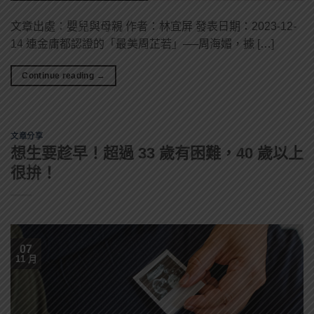
文章出處：嬰兒與母親 作者：林宜屏 發表日期：2023-12-
14 連金庸都認證的「最美周芷若」──周海媚，據 […]
Continue reading
→
文章分享
想生要趁早！超過 33 歲有困難，40 歲以上
很拚！
07
11 月