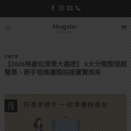
Skip
to
content
文章分享
【2026待產包清單大揭密】 6大分類整理超
簡單、新手爸媽優雅迎接寶寶到來
23
1 月