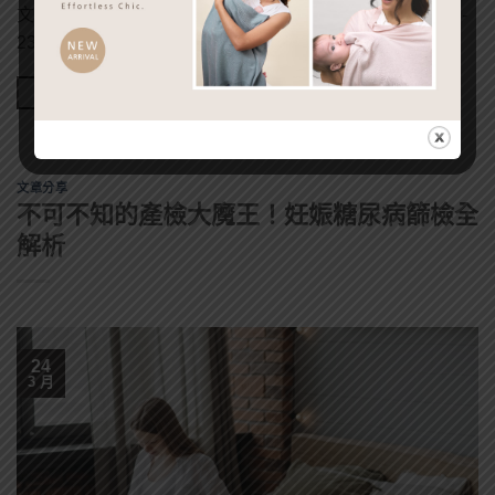
文章出處：嬰兒與母親 作者：林宜屏 發表日期：2023-09-
23 寶寶等不及要來世界報到了，眼看就要在自家家 […]
Continue reading
→
文章分享
不可不知的產檢大魔王！妊娠糖尿病篩檢全
解析
24
3 月