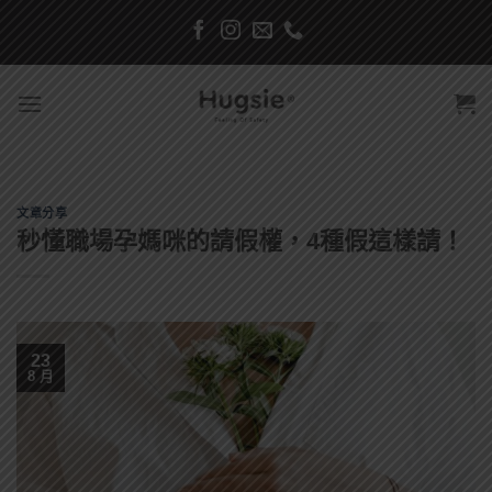
Skip
to
content
文章分享
秒懂職場孕媽咪的請假權，4種假這樣請！
23
8 月