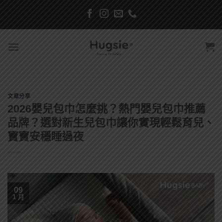
Skip
to
content
文章分享
2026嬰兒包巾怎麼挑？熱門嬰兒包巾推薦
品牌？選對新生兒包巾讓你實現輕鬆育兒、
寶寶安穩睡過夜
09
1 月