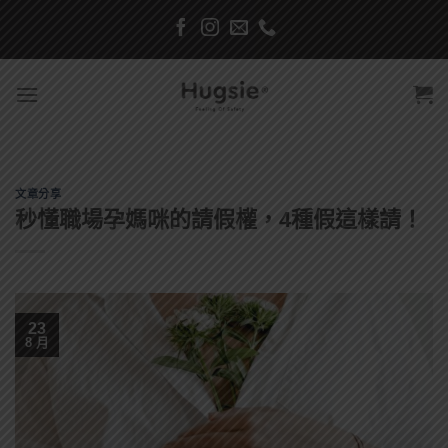
Skip
to
content
文章分享
秒懂職場孕媽咪的請假權，4種假這樣請！
23
8 月