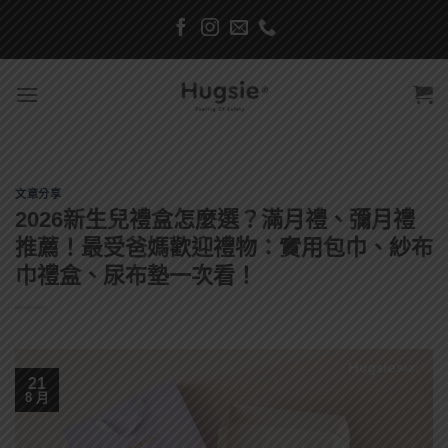
Skip
to
content
文章分享
2026新生兒禮盒怎麼選？滿月禮、彌月禮
推薦！最受爸媽歡迎禮物：實用包巾、紗布
巾禮盒、尿布墊一次看！
21
8 月