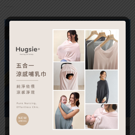
25
7 月
#Hugsie #台北霞海城隍廟 #霞海城隍廟 #大春煉皂 #好孕棉