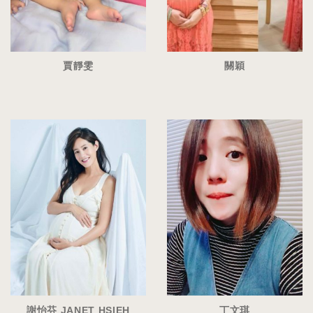
賈靜雯
關穎
謝怡芬 JANET HSIEH
丁文琪