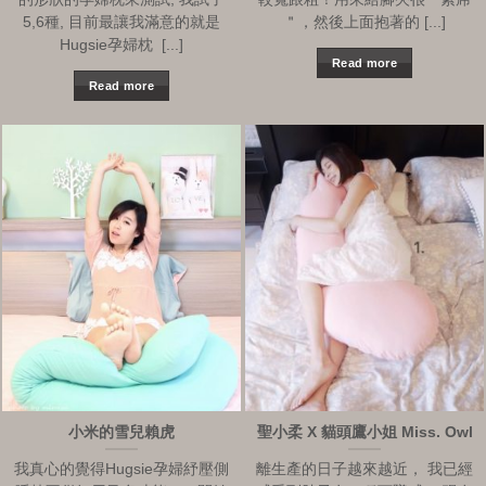
5,6種, 目前最讓我滿意的就是
＂，然後上面抱著的 [...]
Hugsie孕婦枕 [...]
Read more
Read more
小米的雪兒賴虎
聖小柔 X 貓頭鷹小姐 Miss. Owl
我真心的覺得Hugsie孕婦紓壓側
離生產的日子越來越近， 我已經