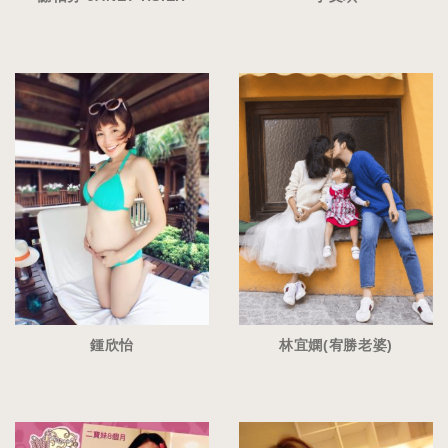
鍾欣怡
林宜嫻(宥勝老婆)