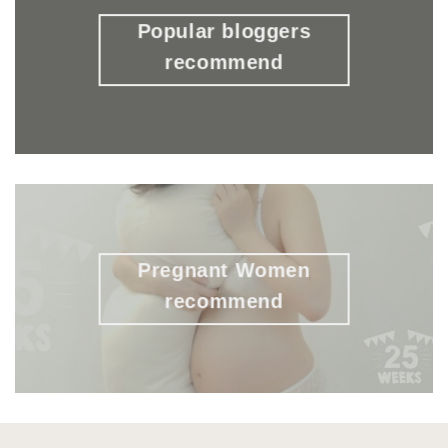
Popular bloggers
recommend
Pregnant Women
recommend