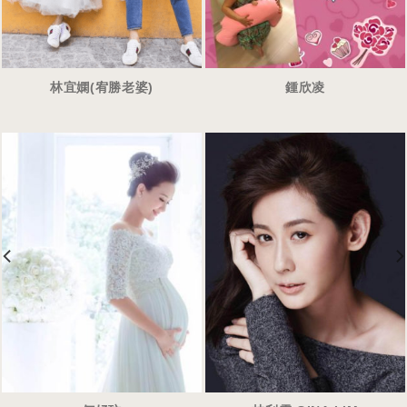
林宜嫻(宥勝老婆)
鍾欣凌