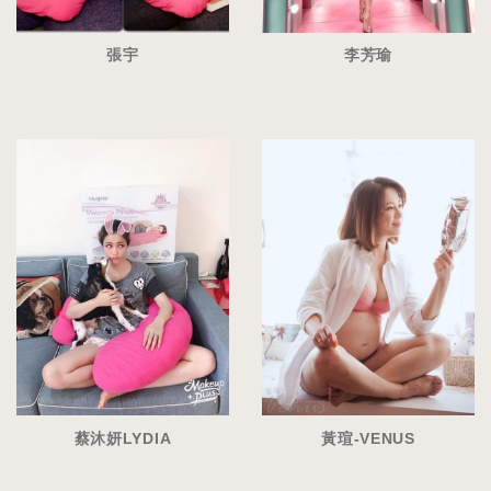
張宇
李芳瑜
蔡沐妍LYDIA
黃瑄-VENUS