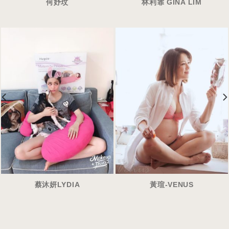
何妤玟
林利霏 GINA LIM
蔡沐妍LYDIA
黃瑄-VENUS