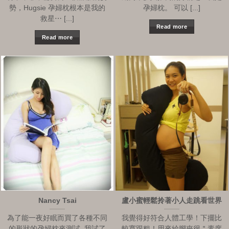
勢，Hugsie 孕婦枕根本是我的
孕婦枕。 可以 [...]
救星⋯ [...]
Read more
Read more
Nancy Tsai
盧小蜜輕鬆拎著小人走跳看世界
為了能一夜好眠而買了各種不同
我覺得好符合人體工學！下擺比
的形狀的孕婦枕來測試, 我試了
較寬跟粗！用來給腳夾很＂素席