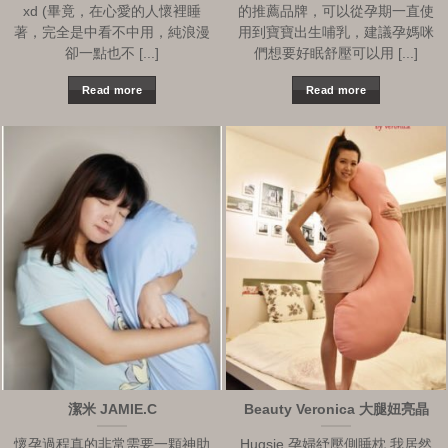
xd (畢竟，在心愛的人懷裡睡
的推薦品牌，可以從孕期一直使
著，完全是中看不中用，純浪漫
用到寶寶出生哺乳，建議孕媽咪
卻一點也不 [...]
們想要好眠舒壓可以用 [...]
Read more
Read more
潔米 JAMIE.C
Beauty Veronica 大腿妞亮晶
懷孕過程真的非常需要一顆神助
Hugsie 孕婦紓壓側睡枕 我居然