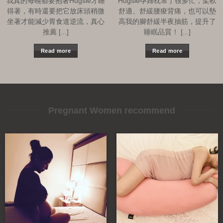
我真的每晚都要抱著Hugsie才睡
Hugsie孕婦枕幫了很多忙，柔軟
得著，有時還要把它放床頭稍微
舒適、舒緩腰痠背痛，也可以墊
坐著才能減少胃食道逆流，真心
高我的腳舒緩半夜抽筋，提升了
推薦 [...]
睡眠品質！ [...]
Read more
Read more
Pregnant Women recommend