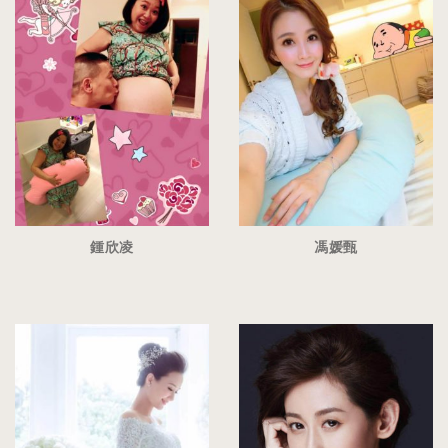
鍾欣凌
馮媛甄