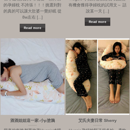
的孕婦枕 不誇張！！！挑選到對
有機會獲得孕婦枕的試用文～ 話
的真的可以讓大肚婆一覺好眠 從
說某一天 [...]
8w左右 [...]
Read more
Read more
酒酒姐姐這一家-小p塗鴉
艾氏夫妻日常 Sherry