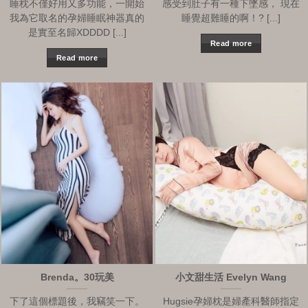
睡枕不僅好用又多功能，一開始
感受到肚子有一種下墜感， 現在
我為它取名的孕婦睡眠神器真的
睡覺超難睡的啊！? [...]
是實至名歸XDDDD [...]
Read more
Read more
Brenda。30玩美
小文甜生活 Evelyn Wang
下了這個標題後，我竊笑一下。
Hugsie孕婦枕是婦產科醫師指定