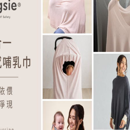
22台東家扶基金會
捐贈，Hugsie希望成為弱勢學童的後盾，
以不被環境因素剝奪學習的機會，也支持
多元發展。
Hugsie孕婦枕給台東家扶中心愛心攤位，
為弱勢學童助學經費。
2020伊甸基金會