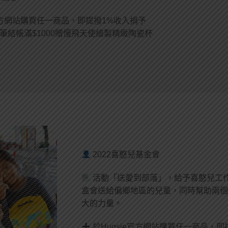
e官方網站購買任一商品，即提撥1%收入捐予
筆結帳滿$1000贈慢飛天使繪製精緻陶瓷杯
2022喜憨兒基金會
活動「送愛到部落」，給予喜憨兒工
盒會送給偏鄉地區的兒童，同時幫助兩個
大的力量。
於Hugsie官方網站購買任一商品，