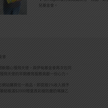
兒基金會。
金會
從不間斷關心慢飛天使，與伊甸基金會再次在同
慢飛天使的早期療育服務貢獻一份心力。
e官方網站購買任一商品，即提撥1%收入捐予
筆結帳滿$2000贈童真彩繪防塵奶嘴鍊乙