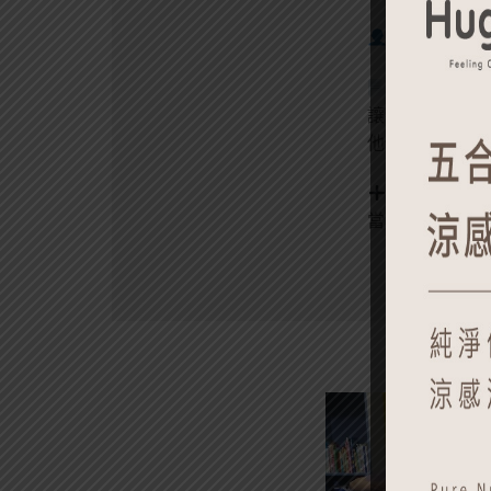
2019-20
藉由每年持續
讓每位學童都可
他們能夠在未來
每年捐贈6顆
當日攤位所得作