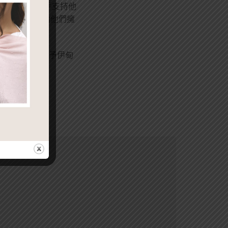
要，並伸出援手支持他
堅強的後盾，幫助他們擁
即提撥1%收入捐予伊甸