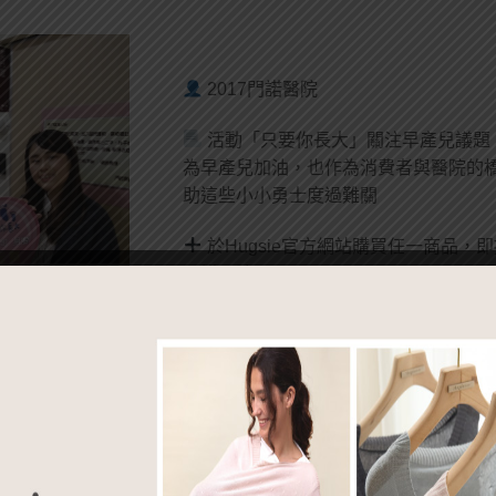
2017門諾醫院
活動「只要你長大」關注早產兒議題，H
為早產兒加油，也作為消費者與醫院的
助這些小小勇士度過難關
於Hugsie官方網站購買任一商品，即
門諾醫院。