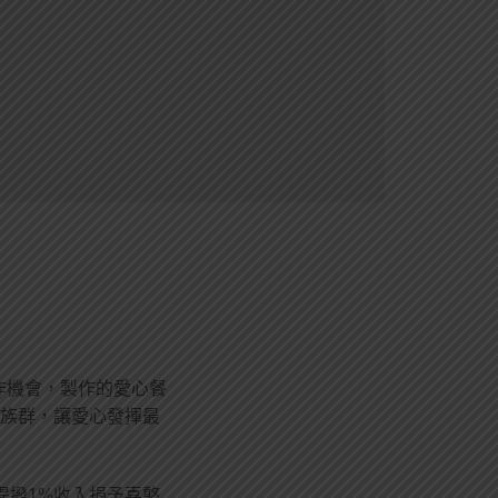
作機會，製作的愛心餐
族群，讓愛心發揮最
即提撥1%收入捐予喜憨