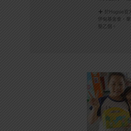
於Hugsi
伊甸基金會，單
墊乙個。