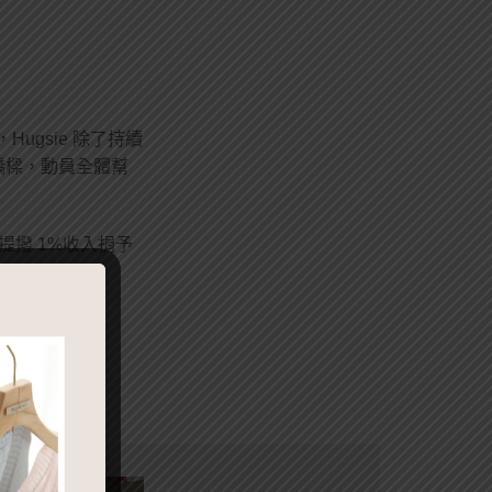
ugsie 除了持續
橋樑，動員全體幫
提撥 1%收入捐予