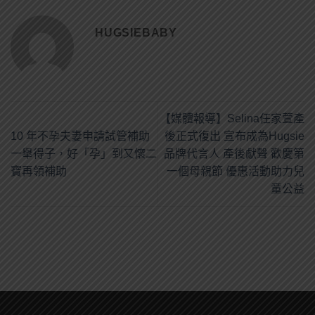
HUGSIEBABY
【媒體報導】Selina任家萱產
10 年不孕夫妻申請試管補助
後正式復出 宣布成為Hugsie
一舉得子，好「孕」到又懷二
品牌代言人 產後獻聲 歡慶第
寶再領補助
一個母親節 優惠活動助力兒
童公益